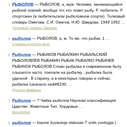
РЫБОЛОВ
— РЫБОЛОВ, а, муж. Человек, занимающийся
4
рыбной ловлей; вообще тот, кто ловит рыбу. Р. любитель. Р.
спортсмен (в любительском рыболовном спорте). Толковый
словарь Ожегова. С.И. Ожегов, Н.Ю. Шведова. 1949 1992 …
Толковый словарь Ожегова
рыболов
— РЫБОЛОВ, а, м. То же, что рыбак, 1 …
5
Словарь русского арго
Рыболов
— РЫБАКОВ РЫБАЛКИН РЫБАЛЬСКИЙ
6
РЫБОЛОВЛЕВ РЫБАКИН РЫБАК РЫБАЛКО РЫБАЧЕВ
РЫБАЧОК РЫБОЛОВ Слово рыбалка в современном быту
слышится часто: поехали на рыбалку , рыбалка была
удачной . В старину, а в некоторых говорах и сейчас,
рыбалка означало не&#8230; …
Русские фамилии
Рыболов
— ? Чайка рыболов Научная классификация
7
Царство: Животные Тип: Хордовые …
Википедия
рыболов
— kiaunė žuvautoja statusas T sritis zoologija |
8